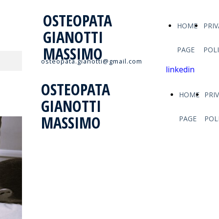
OSTEOPATA
HOME
PRIV
GIANOTTI
MASSIMO
PAGE
POL
osteopata.gianotti@gmail.com
linkedin
OSTEOPATA
HOME
PRI
GIANOTTI
MASSIMO
PAGE
POL
OSTEOPATA
GIANOTTI
Arcore e Provincia Monza e
MASSIMO
della Brianza